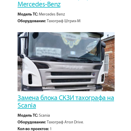
Mercedes-Benz
Mercedes Benz
Модель ТС:
Тахограф Штрих-М
Оборудование:
1
Кол-во проектов:
Замена блока СКЗИ тахографа на
Scania
Scania
Модель ТС:
Тахограф Атол Drive.
Оборудование:
1
Кол-во проектов: