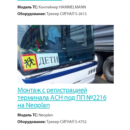
Контейнер HAMMELMANN
Модель ТС:
Трекер СИГНАЛ S-2613.
Оборудование:
1
Кол-во проектов:
Монтаж с регистрацией
терминала АСН под ПП №2216
на Neoplan
Neoplan
Модель ТС:
Трекер СИГНАЛ S-4752.
Оборудование:
1
Кол-во проектов: