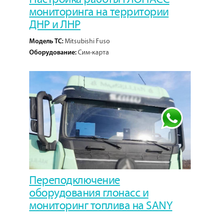
мониторинга на территории
ДНР и ЛНР
Mitsubishi Fuso
Модель ТС:
Сим-карта
Оборудование:
1
Кол-во проектов:
Переподключение
оборудования глонасс и
мониторинг топлива на SANY