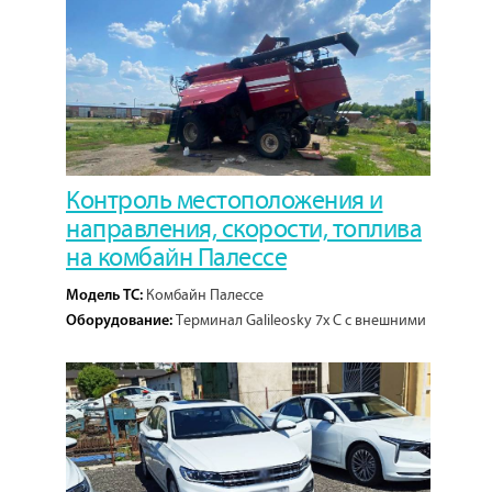
Контроль местоположения и
направления, скорости, топлива
на комбайн Палессе
Комбайн Палессе
Модель ТС:
Терминал Galileosky 7x C с внешними
Оборудование:
антеннами, датчик уровня топлива ЭСКОРТ ЛАЙТ
ТД-150.