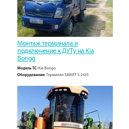
Монтаж терминала и
подключение к ДУТу на Kia
Bongo
Kia Bongo
Модель ТС:
Терминал SMART S-2435
Оборудование:
1
Кол-во проектов: