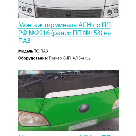
Монтаж терминала АСН по ПП
РФ №2216 (ранее ПП №153) на
ПАЗ
ПАЗ
Модель ТС:
Трекер СИГНАЛ S-4752.
Оборудование:
1
Кол-во проектов: