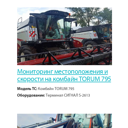
топлива ЭСКОРТ TD-BLE.
1
Кол-во проектов:
Мониторинг местоположения и
скорости на комбайн TORUM 795
Комбайн TORUM 795
Модель ТС:
Терминал СИГНАЛ S-2613
Оборудование: