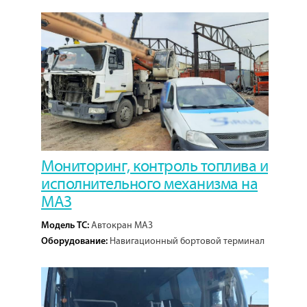
1
Кол-во проектов:
Мониторинг, контроль топлива и
исполнительного механизма на
МАЗ
Автокран МАЗ
Модель ТС:
Навигационный бортовой терминал
Оборудование:
СМАРТ MAX-2435 (GSM система мониторинга), датчик
топлива ЭСКОРТ ЛАЙТ ТД-150.
1
Кол-во проектов: