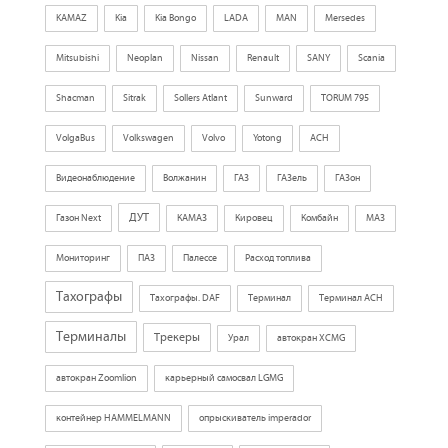
KAMAZ
Kia
Kia Bongo
LADA
MAN
Mersedes
Mitsubishi
Neoplan
Nissan
Renault
SANY
Scania
Shacman
Sitrak
Sollers Atlant
Sunward
TORUM 795
VolgaBus
Volkswagen
Volvo
Yotong
АСН
Видеонаблюдение
Волжанин
ГАЗ
ГАЗель
ГАЗон
ДУТ
Газон Next
КАМАЗ
Кировец
Комбайн
МАЗ
Мониторинг
ПАЗ
Палессе
Расход топлива
Тахографы
Тахографы. DAF
Терминал
Терминал АСН
Терминалы
Трекеры
Урал
автокран XCMG
автокран Zoomlion
карьерный самосвал LGMG
контейнер HAMMELMANN
опрыскиватель imperador