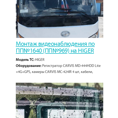
Монтаж видеонаблюдения по
ПП№1640 (ПП№969) на HIGER
HIGER
Модель ТС:
Регистратор CARVIS MD-444HDD Lite
Оборудование:
+4G+GPS, камеры CARVIS МС-424IR 4 шт, кабели,
микрофон, жесткий диск 2Тб.
1
Кол-во проектов: