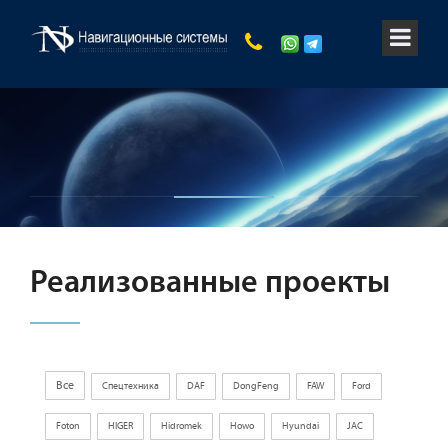
Реализованные проекты
Все
Cпецтехника
DAF
DongFeng
FAW
Ford
Foton
HIGER
Hidromek
Howo
Hyundai
JAC