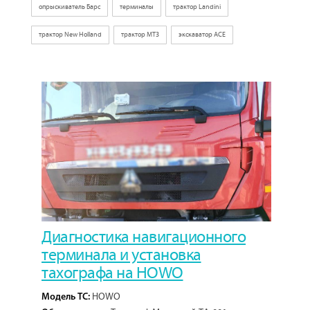
опрыскиватель Барс
терминалы
трактор Landini
трактор New Holland
трактор МТЗ
экскаватор ACE
Диагностика навигационного
терминала и установка
тахографа на HOWO
HOWO
Модель ТС: