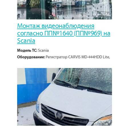
Монтаж видеонаблюдения
согласно ПП№1640 (ПП№969) на
Scania
Scania
Модель ТС:
Регистратор CARVIS MD-444HDD Lite,
Оборудование:
монитор CARVIS MT-207, камеры CARVIS МС-404IR 2,8
мм, камеры CARVIS МС-428, кабели, кронштейн
металлический, жесткий диск 2Тб.
1
Кол-во проектов: