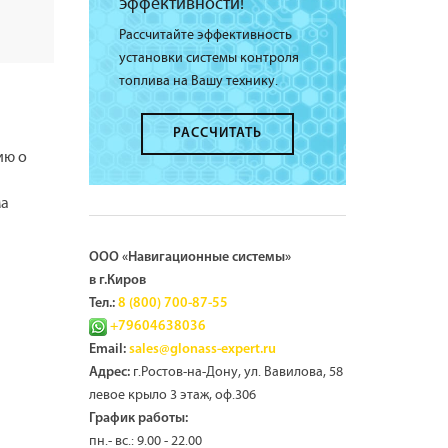
эффективности!
Рассчитайте эффективность
установки системы контроля
топлива на Вашу технику.
РАССЧИТАТЬ
ию о
ма
ООО «Навигационные системы»
в г.Киров
Тел.:
8 (800) 700-87-55
+79604638036
Email:
sales@glonass-expert.ru
г.Ростов-на-Дону, ул. Вавилова, 58
Адрес:
левое крыло 3 этаж, оф.306
График работы:
пн.- вс.: 9.00 - 22.00