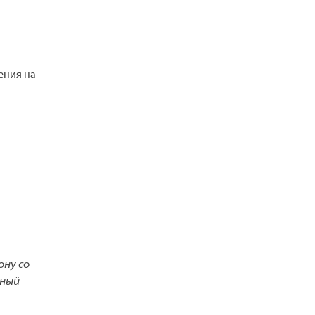
ения на
ону со
нный