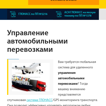
АСН ГЛОНАСС на лесную
ГЛОНАСС по ПП №2216
технику по ПП №1378
Управление
автомобильными
перевозками
Вам требуется глобальная
система для удаленного
управления
автомобильными
? Тогда
перевозками
вашему вниманию
представляется
спутниковая
система ГЛОНАСС
/GPS мониторинга транспорта.
Она позволит эффективно управлять автопарком любых